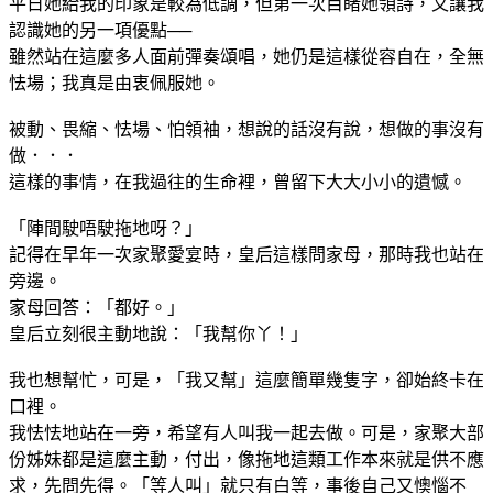
平日她給我的印象是較為低調，但第一次目睹她領詩，又讓我
認識她的另一項優點──
雖然站在這麼多人面前彈奏頌唱，她仍是這樣從容自在，全無
怯場；我真是由衷佩服她。
被動、畏縮、怯場、怕領袖，想說的話沒有說，想做的事沒有
做．．．
這樣的事情，在我過往的生命裡，曾留下大大小小的遺憾。
「陣間駛唔駛拖地呀？」
記得在早年一次家聚愛宴時，皇后這樣問家母，那時我也站在
旁邊。
家母回答：「都好。」
皇后立刻很主動地說：「我幫你丫！」
我也想幫忙，可是，「我又幫」這麼簡單幾隻字，卻始終卡在
口裡。
我怯怯地站在一旁，希望有人叫我一起去做。可是，家聚大部
份姊妹都是這麼主動，付出，像拖地這類工作本來就是供不應
求，先問先得。「等人叫」就只有白等，事後自己又懊惱不