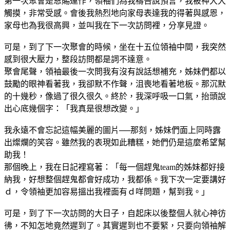
第一次聚會是恩賜運作，領袖們為我禱告說預言，我被神大大
觸摸，非常受感。會後我熱烈地向家母表達我的得著與感恩，
家母也為我很高興，並叫我在下一次訪問裡，分享見證。
可是，到了下一次聚會的時候，坐在十五位領袖中間，我突然
感到很大壓力，整段訪問都是詞不達意。
聚會尾聲，領袖最後一次問我有沒有說話想補充，姊妹們都以
鼓勵的眼神看著我，我卻默不作聲，沮喪地看著地板。那沉默
的十幾秒，像過了很久很久。終於，我深呼吸一口氣，抬頭說
出心底幾個字：「我真是很想改變。」
我永遠不會忘記這幅美麗的圖片──那刻，姊妹們面上同時露
出燦爛的笑容。雖然我的表現如此糟糕，她們仍是這麼希望幫
助我！
那個晚上，我在日記裡寫著：「每一個趕鬼team的姊妹都好接
納我，好想整個趕鬼都會好成功，我都係。我下次一定要講好
ｄ，令領袖更加容易搵出我裡面有ｄ咩問題，幫到我。」
可是，到了下一次訪問的大日子，自起床以後整個人就心神彷
彿，不知怎地竟然遲到了。其實遲到也不要緊，只要向領袖解