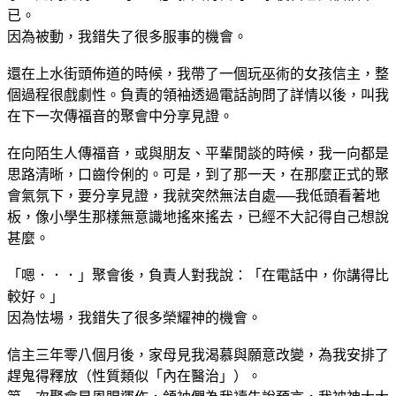
已。
因為被動，我錯失了很多服事的機會。
還在上水街頭佈道的時候，我帶了一個玩巫術的女孩信主，整
個過程很戲劇性。負責的領袖透過電話詢問了詳情以後，叫我
在下一次傳福音的聚會中分享見證。
在向陌生人傳福音，或與朋友、平輩閒談的時候，我一向都是
思路清晰，口齒伶俐的。可是，到了那一天，在那麼正式的聚
會氣氛下，要分享見證，我就突然無法自處──我低頭看著地
板，像小學生那樣無意識地搖來搖去，已經不大記得自己想說
甚麼。
「嗯．．．」聚會後，負責人對我說：「在電話中，你講得比
較好。」
因為怯場，我錯失了很多榮耀神的機會。
信主三年零八個月後，家母見我渴慕與願意改變，為我安排了
趕鬼得釋放（性質類似「內在醫治」）。