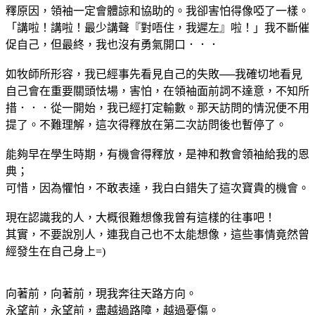
釋原因，領袖一定會體諒和協助的。我卻害怕得像啞了一樣。
「講啦！講啦！最少講聲『對唔住，我遲左』啦！」我不斷催
促自己，但最終，我也沒有勇氣開口．．．
如牧師所形容，我已經事先看見自己的失敗──我確切地看見
自己會在重要關頭怯場，害怕，在領袖面前詞不達意，不知所
措．．．從一開始，我已經打定輸數。那天訪問的情況便不用
提了。不難理解，這次得釋放在第二次訪問後也暫停了。
能夠早在學生時期，有機會得釋放，是神和教會領袖給我的恩
典；
可惜，因為懼怕，不敢表達，我白白錯失了這次寶貴的機會。
現在認識我的人，大概很難想像我曾有這樣的往事吧！
其實，不要說別人，連我自己也不太能想像，這些事情竟然曾
經發生在自己身上=)
向著前，向著前，現我奔往天路方向。
永望前，永望前，盡越過路障，越過憂傷。