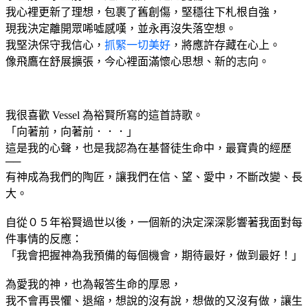
我心裡更新了理想，包裹了舊創傷，堅穩往下札根自強，
現我決定離開眾唏噓感嘆，並永再沒失落空想。
我堅決保守我信心，
抓緊一切美好
，將應許存藏在心上。
像飛鷹在舒展擴張，今心裡面滿懷心思想、新的志向。
我很喜歡 Vessel 為裕賢所寫的這首詩歌。
「向著前，向著前．．．」
這是我的心聲，也是我認為在基督徒生命中，最寶貴的經歷
──
有神成為我們的陶匠，讓我們在信、望、愛中，不斷改變、長
大。
自從０５年裕賢過世以後，一個新的決定深深影響著我面對每
件事情的反應：
「我會把握神為我預備的每個機會，期待最好，做到最好！」
為愛我的神，也為報答生命的厚恩，
我不會再畏懼、退縮，想說的沒有說，想做的又沒有做，讓生