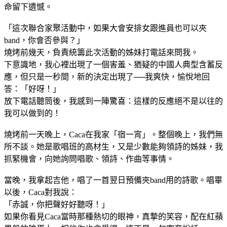
命留下遺憾。
「這次聯合家聚活動中，如果大會安排女跟進員也可以夾
band，你會否參與？」
燒烤前幾天，負責統籌此次活動的姊妹打電話來問我。
下意識地，我心裡出現了一個害羞、猶疑的中國人典型含蓄反
應，但只是一秒間，新的決定出現了──我爽快，愉悅地回
答：「好呀！」
放下電話聽筒後，我感到一陣驚喜：這樣的反應絕不是以往的
我可以做到的！
燒烤前一天晚上，Caca在我家「宿一宵」。整個晚上，我們無
所不談。她是歌唱班的高材生，又是少數能夠領詩的姊妹，我
抓緊機會，向她詢問唱歌、領詩、作曲等事情。
當晚，我拿起吉他，唱了一首翌日預備夾band用的詩歌。唱畢
以後，Caca對我說：
「赤誠，你把聲好好聽呀！」
如果你看見Caca當時那種熱切的眼神，真摯的笑容，配在紅蘋