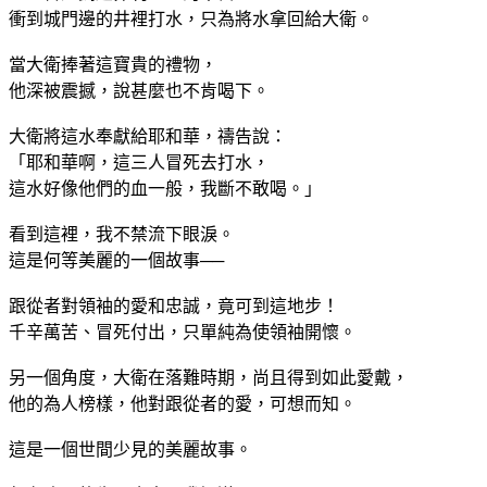
衝到城門邊的井裡打水，只為將水拿回給大衛。
當大衛捧著這寶貴的禮物，
他深被震撼，說甚麼也不肯喝下。
大衛將這水奉獻給耶和華，禱告說：
「耶和華啊，這三人冒死去打水，
這水好像他們的血一般，我斷不敢喝。」
看到這裡，我不禁流下眼淚。
這是何等美麗的一個故事──
跟從者對領袖的愛和忠誠，竟可到這地步！
千辛萬苦、冒死付出，只單純為使領袖開懷。
另一個角度，大衛在落難時期，尚且得到如此愛戴，
他的為人榜樣，他對跟從者的愛，可想而知。
這是一個世間少見的美麗故事。