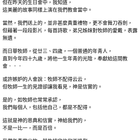
但在昨天的生日會中，我知道，
這美麗的故事同樣上演在我們教會當中。
當然，我們送上的，並非甚麼貴重禮物，更不會舞刀吞劍，
但藉著一段段影片，每首詩歌，弟兄姊妹對牧師的愛戴，表露
無遺。
而日華牧師，從廿三、四歲，一個普通的年青人，
直到今年四十九歲，將他一生年青的光陰，奉獻給這間教
會．．．
或許嫉妒的人會說：牧師不配得云云，
但牧師一生的見證卻讓我看見，神是信實的。
是的，如牧師也常常承認，
我們每個人，包括他自己，都是不配得。
這就是神的恩典和信實，神給我們的，
不是一比一，而是百倍。