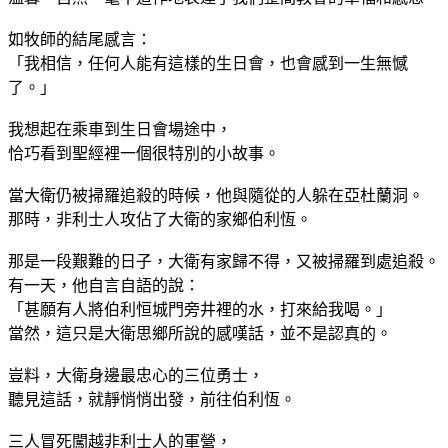
如牧師的結尾感言：
「我相信，任何人能有這樣的生日會，也會感到一生無憾
了。」
我想起在乘車到生日會場途中，
恰巧看到聖經裡一個很特別的小故事。
當大衛仍被掃羅追殺的時候，他與隨從的人躲在亞杜蘭洞。
那時，非利士人攻佔了大衛的家鄉伯利恆。
那是一段艱難的日子，大衛有家歸不得，又被掃羅到處追殺。
有一天，他自言自語的說：
「甚願有人將伯利恒城門旁井裡的水，打來給我喝。」
當然，這只是大衛思鄉所說的感嘆話，並不是認真的。
豈料，大衛身邊最忠心的三位勇士，
聽見這話，就靜悄悄出發，前往伯利恆。
三人冒死闖越非利士人的軍營，