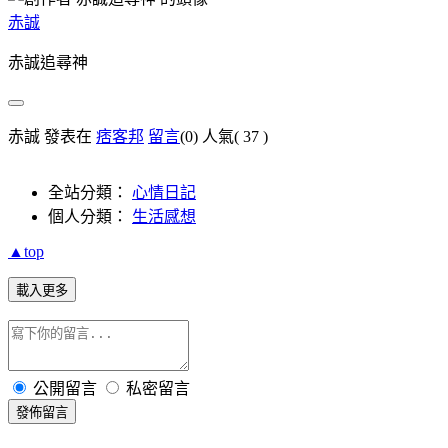
赤誠
赤誠追尋神
赤誠 發表在
痞客邦
留言
(0)
人氣(
37
)
全站分類：
心情日記
個人分類：
生活感想
▲top
載入更多
公開留言
私密留言
發佈留言