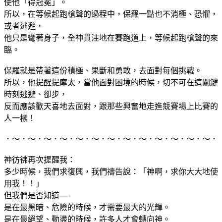
使他「得冠冕」。
所以，在等候起跑槍聲的過程中，保羅一點也不消極、恐懼，
或者逃避，
他只是彎著身子，全神貫注地在賽跑道上，等候起跑槍聲的來
臨。
保羅就是帶著這份積極、果斷和勇敢，去面對每個挑戰。
所以，他提醒提摩太，當他面對困境的時候，切不可在這關鍵
時刻逃避、卻步，
反而應該歡天喜地去面對，跟那些興奮地走進競賽場上比賽的
人一樣！
．～．～．～．～．～．～．～．～．～．～．～．～．～．
神彷彿再次提醒我：
多少時候，我們求復興，我們禱告說：「神啊，求你大大地使
用我！！」
但我們是否知道──
是在最黑暗、危險的時候，才需要最大的光輝。
是在最絕望、動盪的時候，許多人才會轉向神。