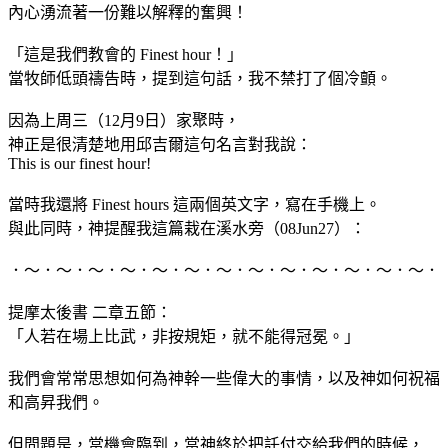
內心湧流著一份難以解釋的奮興！
「這是我們教會的 Finest hour！」
當牧師低頭禱告時，提到這句話，我不禁打了個冷顫。
因為上周三（12月9日）家聚時，
神正是很清楚地用邱吉爾這句名言對我說：
This is our finest hour!
當時我還將 Finest hours 這兩個英文字，寫在手機上。
與此同時，神提醒我這篇栽在溪水旁（08Jun27）：
．～．～．～．～．～．～．～．～．～．～．～．～．～．
提摩太後書 二章五節：
「人若在場上比武，非按規矩，就不能得冠冕。」
我們會常常思想如何為神幹一些偉大的事情，以及神如何祝福
和高昇我們。
但問題是，當機會臨到，當神終於把託付交給我們的時候，