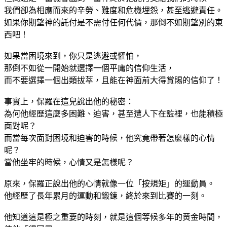
我們卻為相應而來的辛勞、難度和危機埋怨，甚至逃避責任。
如果你期望神的託付是不需付任何代價，那倒不如期望別的東
西吧！
如果當困境來到，你只是逃避或懼怕，
那倒不如從一開始就選擇一個平庸的信仰生活，
而不要選擇一個出類拔萃，且能在神面前大得賞賜的信仰了！
事實上，保羅在這兒說出他的秘密：
為何他經歷這麼多困難、迫害，甚至遭人下在監裡，也能積極
面對呢？
而當每次面對困境和迫害的時候，他究竟帶著怎麼樣的心情
呢？
當他坐牢的時候，心情又是怎樣呢？
原來，保羅正說出他的心情就像一位「按規矩」的運動員。
他經歷了長年累月的運動和鍛鍊，終於來到比賽的一刻。
他知道這是極之重要的時刻，就是這個等候多年的黃金時間，