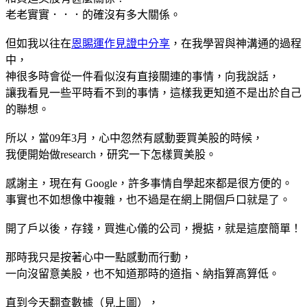
老老實實．．．的確沒有多大關係。
但如我以往在
恩賜運作見證中分享
，在我學習與神溝通的過程
中，
神很多時會從一件看似沒有直接關連的事情，向我說話，
讓我看見一些平時看不到的事情，這樣我更知道不是出於自己
的聯想。
所以，當09年3月，心中忽然有感動要買美股的時候，
我便開始做research，研究一下怎樣買美股。
感謝主，現在有 Google，許多事情自學起來都是很方便的。
事實也不如想像中複雜，也不過是在網上開個戶口就是了。
開了戶以後，存錢，買進心儀的公司，攪掂，就是這麼簡單！
那時我只是按著心中一點感動而行動，
一向沒留意美股，也不知道那時的道指、納指算高算低。
直到今天翻查數據（見上圖），