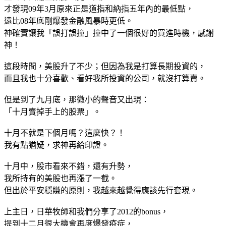
才發現09年3月原來正是道指和納指五年內的最低點，
遠比08年底剛爆發金融風暴時更低。
神確實讓我「誤打誤撞」撞中了一個很好的買進時機，感謝
神！
這段時間，美股升了不少；但因為我是打算長期投資的，
而且我也十分喜歡、看好我所投資的公司，就沒打算賣。
但是到了九月底，那微小的聲音又出現：
「十月賣掉手上的股票」。
十月不就是下個月嗎？這麼快？！
我有點猶疑，求神再給印證。
十月中，股市看來不錯，還有升勢，
我所持有的美股也再漲了一截。
但出於平安穩賺的原則，我越來越覺得應該先行套現。
上主日，日華牧師和我們分享了2012的bonus，
提到十二月很大機會再度爆發疫症，