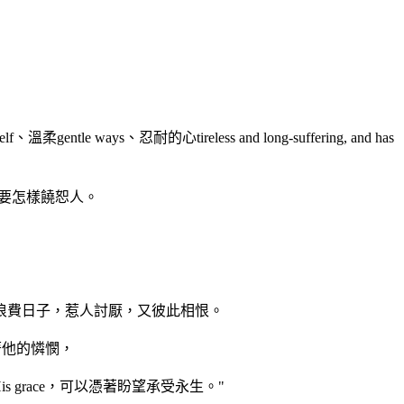
ntle ways、忍耐的心tireless and long-suffering, and has
，你們也要怎樣饒恕人。
妒當中浪費日子，惹人討厭，又彼此相恨。
因著他的憐憫，
 grace，可以憑著盼望承受永生。"