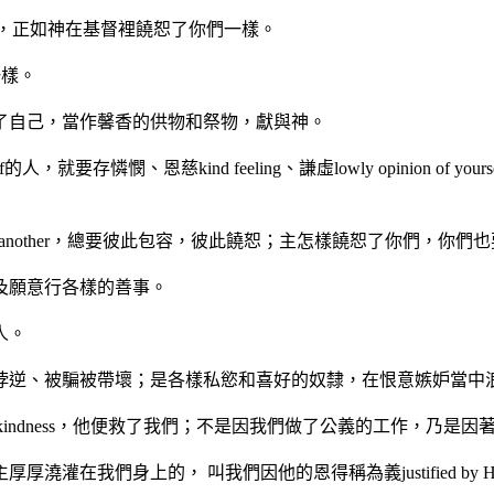
彼此饒恕，正如神在基督裡饒恕了你們一樣。
一樣。
了自己，當作馨香的供物和祭物，獻與神。
憐憫、恩慈kind feeling、謙虛lowly opinion of yourself、溫柔ge
laint against another，總要彼此包容，彼此饒恕；主怎樣饒恕了你們
及願意行各樣的善事。
人。
less、頑固悖逆、被騙被帶壞；是各樣私慾和喜好的奴隸，在恨意嫉
ng-kindness，他便救了我們；不是因我們做了公義的工作，乃是
我們身上的， 叫我們因他的恩得稱為義justified by His