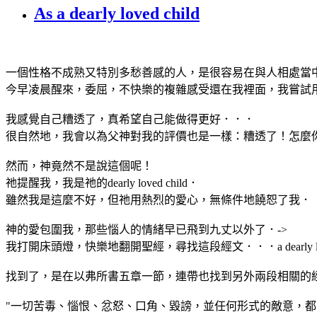
As a dearly loved child
一個性格不成熟又特別多愁善感的人，是很容易在與人相處當
今早凌晨醒來，委屈，不快樂的複雜感受還在我裡面，我嘗試
我感覺自己糟透了，真希望自己能做得更好．．．
很自然地，我會以為父神對我的評價也是一樣：糟透了！怎麼
然而，神竟然不是說這個呢！
祂提醒我，我是祂的dearly loved child．
雖然我是這麼不好，但祂用熱烈的愛心，無條件地饒恕了我．
神的愛包圍我，那些惱人的情緒早已飛到九丈以外了．->
我打開床頭燈，快樂地翻開聖經，尋找這段經文．．．a dearly love
找到了，是在以弗所書五章一節，連帶也找到另外兩段相關的
"一切苦毒、惱恨、忿怒、口角、毀謗，並任何形式的敵意，