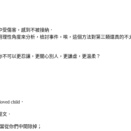
中受傷害，感到不被接納．
用理性角度來分析，檢討事件，唉，這個方法對第三類還真的不
你不可以更忍讓，更關心別人，更謙虛，更溫柔？
d child．
經文．
都當從你們中間除掉；