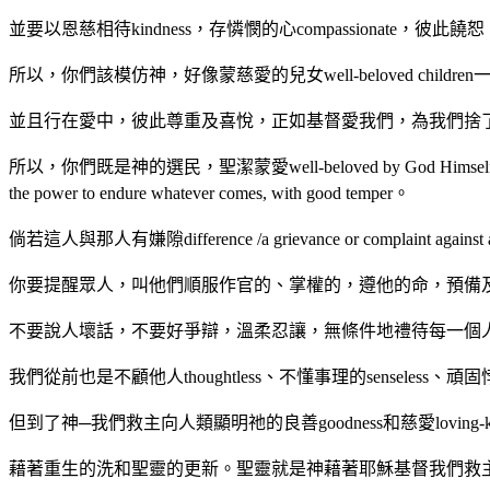
並要以恩慈相待kindness，存憐憫的心compassionate，
所以，你們該模仿神，好像蒙慈愛的兒女well-beloved children
並且行在愛中，彼此尊重及喜悅，正如基督愛我們，為我們捨
所以，你們既是神的選民，聖潔蒙愛well-beloved by God Himself的人，就要存
the power to endure whatever comes, with good temper。
倘若這人與那人有嫌隙difference /a grievance or comp
你要提醒眾人，叫他們順服作官的、掌權的，遵他的命，預備
不要說人壞話，不要好爭辯，溫柔忍讓，無條件地禮待每一個
我們從前也是不顧他人thoughtless、不懂事理的sense
但到了神─我們救主向人類顯明祂的良善goodness和慈愛lovi
藉著重生的洗和聖靈的更新。聖靈就是神藉著耶穌基督我們救主厚厚澆灌在