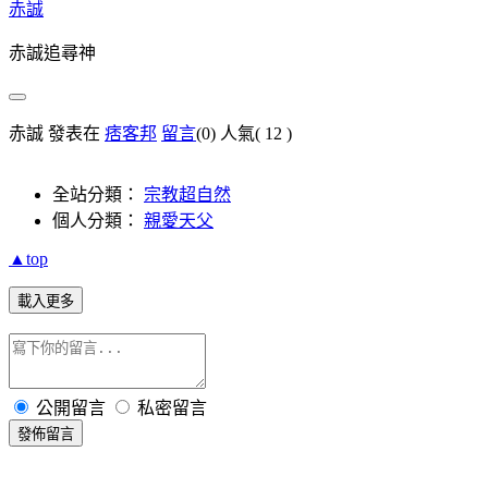
赤誠
赤誠追尋神
赤誠 發表在
痞客邦
留言
(0)
人氣(
12
)
全站分類：
宗教超自然
個人分類：
親愛天父
▲top
載入更多
公開留言
私密留言
發佈留言