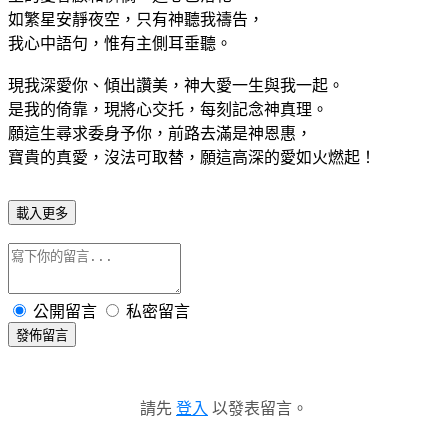
如繁星安靜夜空，只有神聽我禱告，
我心中語句，惟有主側耳垂聽。
現我深愛你、傾出讚美，神大愛一生與我一起。
是我的倚靠，現將心交托，每刻記念神真理。
願這生尋求委身予你，前路去滿是神恩惠，
寶貴的真愛，沒法可取替，願這高深的愛如火燃起！
載入更多
公開留言
私密留言
發佈留言
請先
登入
以發表留言。