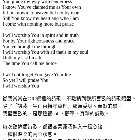
You guide my way with tenderness
I know You've claimed me as Your own
If I'm known to heaven but not by man
Still You know my heart and who I am
I come with nothing more but praise
I will worship You in spirit and in truth
For by Your righteousness and grace
You've brought me through
I will worship You with all that's in my soul
Until my last breath
The time You call me home
I will not forget You gave Your life
So yet I will praise You
I will worship You
從我常常在CJC選播的詩歌，不難猜到我所喜歡的詩歌類型。
除了「讓我一生正直持守真理」那類委身、奉獻的歌，
我最喜歡的，是那種很soft，簡單、真摯的詩歌。
每次聽這類詩歌，都很容易讓我進入一種心緒──
一種很溫柔的內心狀態。