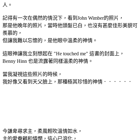
人。
記得有一次在偶然的情況下，看到John Wimber的照片，
那是他晚年的照片，當時他頭髮已白，也沒有甚麼佳形美貌可
羨慕的，
但讓我難以忘懷的，是他眼中溫柔的神情。
這眼神讓我立刻想起在 "He touched me" 這書的封面上，
Benny Hinn 也是流露著同樣溫柔的神情。
當我凝視這些照片的時候，
我好像又看到天父臉上，那種極其珍惜的神情．．．．．．
今謙卑尋求主，柔風輕吹溫情如水，
主的愛眷顧和憐憫，這心已溶化，