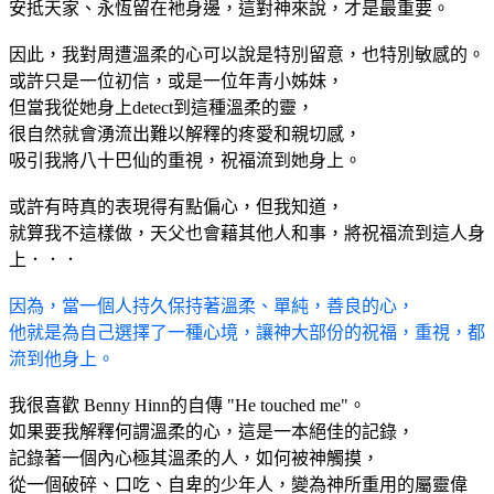
安抵天家、永恆留在祂身邊，這對神來說，才是最重要。
因此，我對周遭溫柔的心可以說是特別留意，也特別敏感的。
或許只是一位初信，或是一位年青小姊妹，
但當我從她身上detect到這種溫柔的靈，
很自然就會湧流出難以解釋的疼愛和親切感，
吸引我將八十巴仙的重視，祝福流到她身上。
或許有時真的表現得有點偏心，但我知道，
就算我不這樣做，天父也會藉其他人和事，將祝福流到這人身
上．．．
因為，當一個人持久保持著溫柔、單純，善良的心，
他就是為自己選擇了一種心境，讓神大部份的祝福，重視，都
流到他身上。
我很喜歡 Benny Hinn的自傳 "He touched me"。
如果要我解釋何謂溫柔的心，這是一本絕佳的記錄，
記錄著一個內心極其溫柔的人，如何被神觸摸，
從一個破碎、口吃、自卑的少年人，變為神所重用的屬靈偉