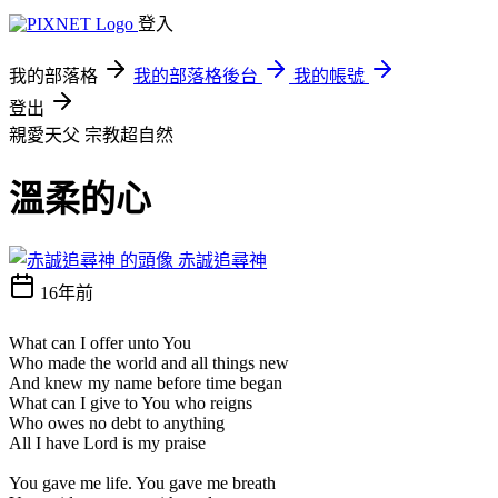
登入
我的部落格
我的部落格後台
我的帳號
登出
親愛天父
宗教超自然
溫柔的心
赤誠追尋神
16年前
What can I offer unto You
Who made the world and all things new
And knew my name before time began
What can I give to You who reigns
Who owes no debt to anything
All I have Lord is my praise
You gave me life. You gave me breath