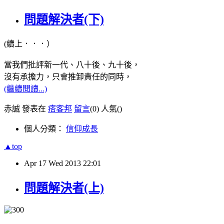
問題解決者(下)
(續上．．．）
當我們批評新一代、八十後、九十後，
沒有承擔力，只會推卸責任的同時，
(繼續閱讀...)
赤誠 發表在
痞客邦
留言
(0)
人氣(
)
個人分類：
信仰成長
▲top
Apr
17
Wed
2013
22:01
問題解決者(上)