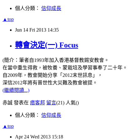
個人分類：
信仰成長
▲top
Jun
14
Fri
2013
14:35
轉會決定(一) Focus
(簡介：筆者自1993年加入香港基督教錫安教會。
在當中重生得救，被牧養、蒙栽培及學習事奉了二十年。
自2009年，教會開始分享「2012末世訊息」，
深信2012年將有普世性大災難及教會被提。
(繼續閱讀...)
赤誠 發表在
痞客邦
留言
(21)
人氣(
)
個人分類：
信仰成長
▲top
Apr
24
Wed
2013
15:18