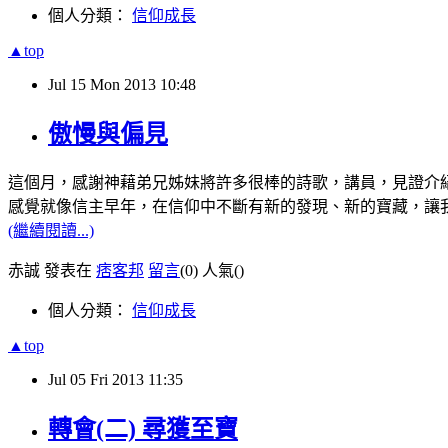
個人分類：
信仰成長
▲top
Jul
15
Mon
2013
10:48
傲慢與偏見
感謝神藉弟兄姊妹將許多很棒的詩歌，講員，見證介
這個月，
感覺就像信主早年，在信仰中不斷有新的發現、新的寶藏，讓
(繼續閱讀...)
赤誠 發表在
痞客邦
留言
(0)
人氣(
)
個人分類：
信仰成長
▲top
Jul
05
Fri
2013
11:35
轉會(二) 尋獲至寶