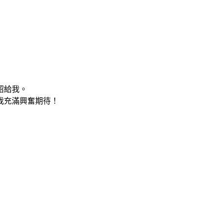
紹給我。
我充滿興奮期待！