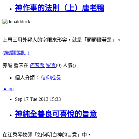
神作事的法則（上）唐老鴨
上周三用外邦人的字眼來形容，就是「頭頭碰著黑」。
(繼續閱讀...)
赤誠 發表在
痞客邦
留言
(0)
人氣(
)
個人分類：
信仰成長
▲top
Sep
17
Tue
2013
15:33
神純全善良可喜悅的旨意
在江秀琴牧師「如何明白神的旨意」中，