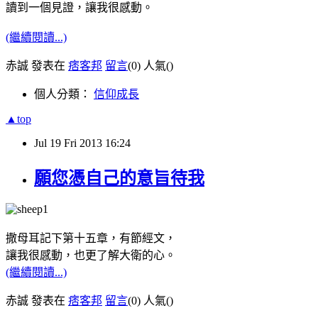
讀到一個見證，讓我很感動。
(繼續閱讀...)
赤誠 發表在
痞客邦
留言
(0)
人氣(
)
個人分類：
信仰成長
▲top
Jul
19
Fri
2013
16:24
願您憑自己的意旨待我
撒母耳記下第十五章，有節經文，
讓我很感動，也更了解大衛的心。
(繼續閱讀...)
赤誠 發表在
痞客邦
留言
(0)
人氣(
)